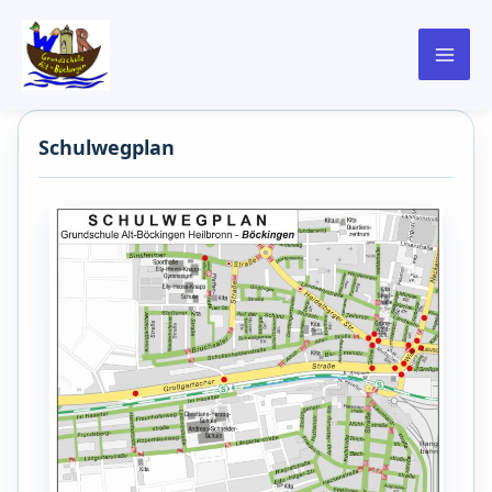
springen
Schulwegplan